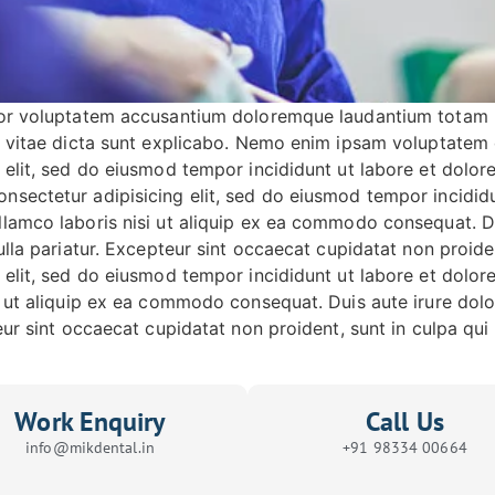
rror voluptatem accusantium doloremque laudantium totam 
ae vitae dicta sunt explicabo. Nemo enim ipsam voluptatem 
g elit, sed do eiusmod tempor incididunt ut labore et dolo
nsectetur adipisicing elit, sed do eiusmod tempor incidid
lamco laboris nisi ut aliquip ex ea commodo consequat. Dui
ulla pariatur. Excepteur sint occaecat cupidatat non proide
g elit, sed do eiusmod tempor incididunt ut labore et dolo
i ut aliquip ex ea commodo consequat. Duis aute irure dolor
eur sint occaecat cupidatat non proident, sunt in culpa qui 
Work Enquiry
Call Us
info@mikdental.in
+91 98334 00664