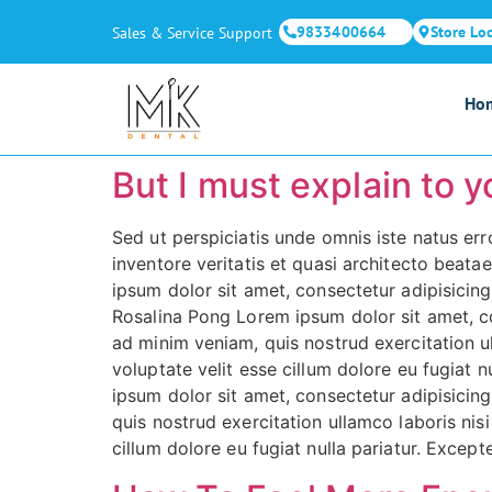
9833400664
Store Lo
Sales & Service Support
Ho
But I must explain to y
Sed ut perspiciatis unde omnis iste natus e
inventore veritatis et quasi architecto beat
ipsum dolor sit amet, consectetur adipisicin
Rosalina Pong Lorem ipsum dolor sit amet, co
ad minim veniam, quis nostrud exercitation ul
voluptate velit esse cillum dolore eu fugiat n
ipsum dolor sit amet, consectetur adipisicin
quis nostrud exercitation ullamco laboris nis
cillum dolore eu fugiat nulla pariatur. Except