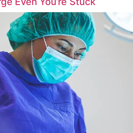
ge Even You’re Stuck