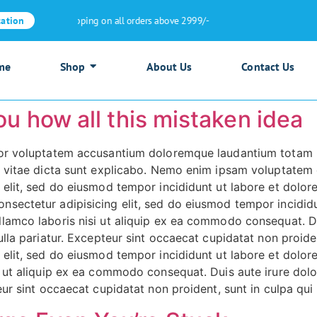
Free shipping on all orders above 2999/-
cation
me
Shop
About Us
Contact Us
ou how all this mistaken idea
rror voluptatem accusantium doloremque laudantium totam 
ae vitae dicta sunt explicabo. Nemo enim ipsam voluptatem 
g elit, sed do eiusmod tempor incididunt ut labore et dolo
nsectetur adipisicing elit, sed do eiusmod tempor incidid
lamco laboris nisi ut aliquip ex ea commodo consequat. Dui
ulla pariatur. Excepteur sint occaecat cupidatat non proide
g elit, sed do eiusmod tempor incididunt ut labore et dolo
i ut aliquip ex ea commodo consequat. Duis aute irure dolor
eur sint occaecat cupidatat non proident, sunt in culpa qui 