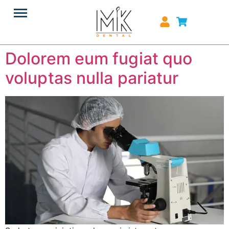
Dolorem eum fugiat quo
voluptas nulla pariatur